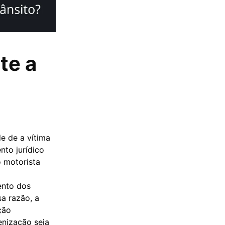
te a
e de a vítima
nto jurídico
o motorista
ento dos
sa razão, a
ção
enização seja