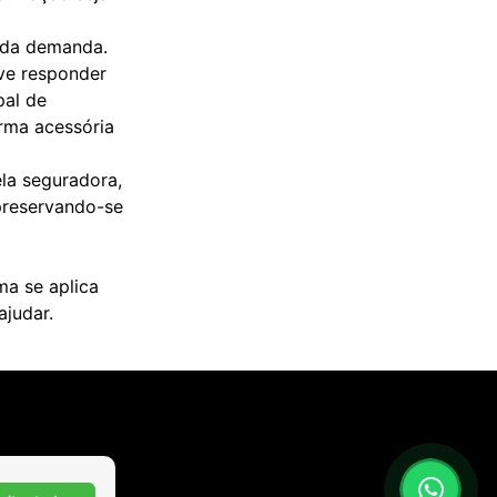
o da demanda.
ve responder
pal de
rma acessória
la seguradora,
preservando-se
ma se aplica
ajudar.