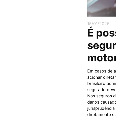
15/01/2026
É pos
segur
motor
Em casos de ac
acionar diret
brasileiro adm
segurado deve 
Nos seguros de
danos causados
jurisprudência
diretamente co